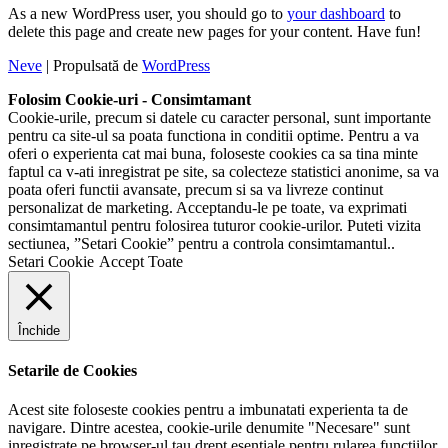
As a new WordPress user, you should go to
your dashboard
to
delete this page and create new pages for your content. Have fun!
Neve
| Propulsată de
WordPress
Folosim Cookie-uri - Consimtamant
Cookie-urile, precum si datele cu caracter personal, sunt importante
pentru ca site-ul sa poata functiona in conditii optime. Pentru a va
oferi o experienta cat mai buna, foloseste cookies ca sa tina minte
faptul ca v-ati inregistrat pe site, sa colecteze statistici anonime, sa va
poata oferi functii avansate, precum si sa va livreze continut
personalizat de marketing. Acceptandu-le pe toate, va exprimati
consimtamantul pentru folosirea tuturor cookie-urilor. Puteti vizita
sectiunea, ”Setari Cookie” pentru a controla consimtamantul..
Setari Cookie
Accept Toate
Închide
Setarile de Cookies
Acest site foloseste cookies pentru a imbunatati experienta ta de
navigare. Dintre acestea, cookie-urile denumite "Necesare" sunt
inregistrate pe browser-ul tau drept esentiale pentru rularea functiilor