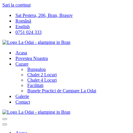
Sari la conținut
Sat Pestera, 206, Bran, Brasov
Română
English
0751 024 333
Acasa
Povestea Noastra
Cazare
Bungalou
Chalet 2 Locuri
Chalet 4 Locuri
Facilitati
Bunele Practici de Campare La Odai
Galerie
Contact
Meniu
de
Meniu
navigare
de
Acasa