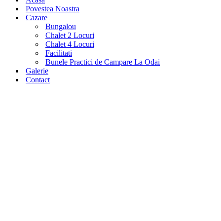
navigare
Povestea Noastra
Cazare
Bungalou
Chalet 2 Locuri
Chalet 4 Locuri
Facilitati
Bunele Practici de Campare La Odai
Galerie
Contact
Sat Pestera, 206, Bran, Brasov
0751 024 333